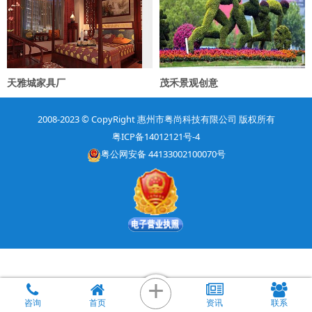
天雅城家具厂
茂禾景观创意
2008-2023
© CopyRight
惠州市粤尚科技有限公司 版权所有
粤ICP备14012121号-4
粤公网安备 44133002100070号
+
咨询
首页
资讯
联系