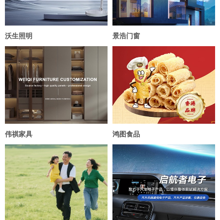
沃生照明
景浩门窗
伟祺家具
鸿图食品