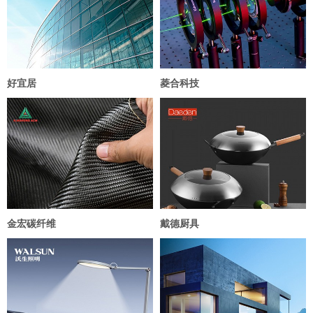
好宜居
菱合科技
金宏碳纤维
戴德厨具